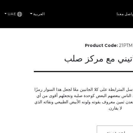
اصل معنا
العربية
UAE
Product Code:
21PTM
اتيني مع مركز صلب
ل المترابطة على كلا الجانبين معًا لجعل هذا السوار رمزًا
بط الناس ببعضهم البعض كوحدة صلبة وتجعلهم أقوى من أي
دن ثمين معروف بقوته ولونه الأبيض الطبيعي ونقائه الذي
لا يقارن.
ابحث عن متجر