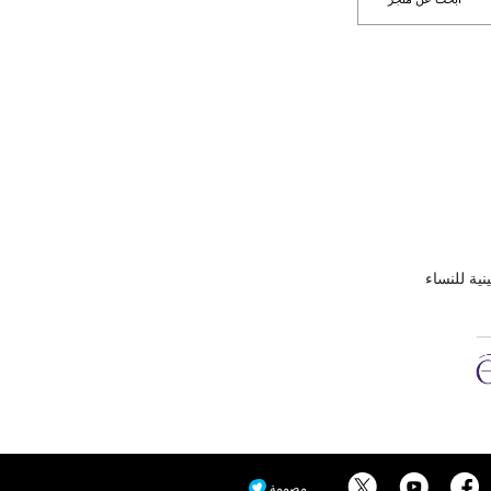
نية للنساء
مصممة