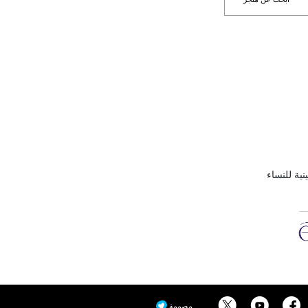
نية للنساء
مصممة