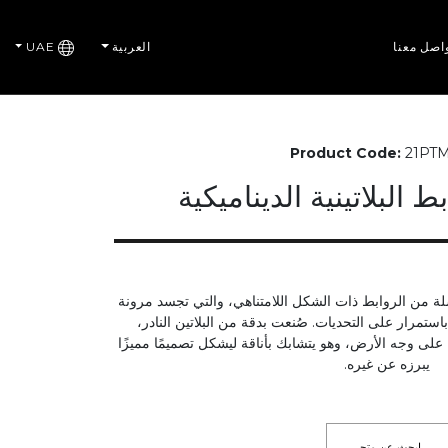
اصل معنا
العربية
UAE
Product Code:
21PTM
 البلاتينية الديناميكية
ة من الروابط ذات الشكل اللامتناهي، والتي تجسد مرونة
 باستمرار على التحديات. صُنعت بدقة من البلاتين النادر،
 على وجه الأرض، وهو يتشابك بأناقة ليشكل تصميمًا مميزًا
يبرزه عن غيره.
ابحث عن متجر