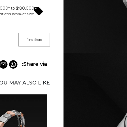
,000* to ₹2,80,000*​
*Subject to vary basis the current metal rate, product weight and product size​
Find Store
Share via:
OU MAY ALSO LIKE