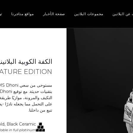
عن البلاتين
مجموعات البلاتين
صفحة الأخبار
مواقع متاجرنا
تو
الكفة الكوبية البلاتين
ATURE EDITION​
على التحمل مما يجعله نادرًا -
تنبع من داخلنا.
ld, Black Ceramic​
able in full platinum​