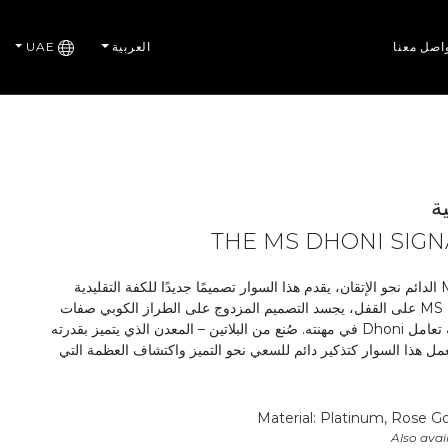
اصل معنا
العربية
UAE
ية
THE MS DHONI SIGN
مستوحى من سعي MS Dhoni الدائم نحو الإتقان، يقدم هذا السوار تصميمًا جديدًا للكفة التقليدية
بتقنيات حديثة. مع توقيع MS Dhoni على القفل، يجسد التصميم المزدوج على الطراز الكوبي صفات
التكيف والمرونة، موازيًا طريقة تعامل Dhoni في مهنته. صُنع من البلاتين – المعدن الذي يتميز بقدرته
يعمل هذا السوار كتذكير دائم للسعي نحو التميز واكتشاف العظمة التي
Material: Platinum, Rose Go
Also avail