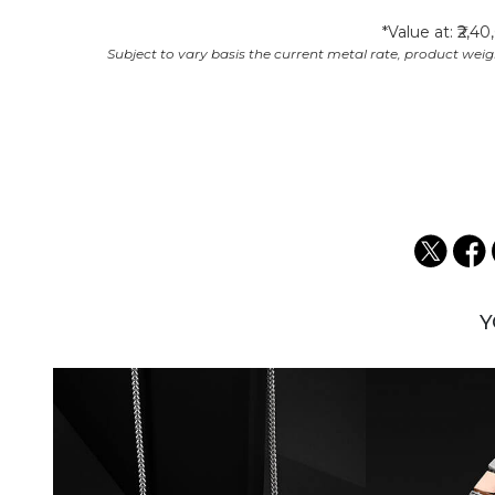
Value at: ₹2,40
Y